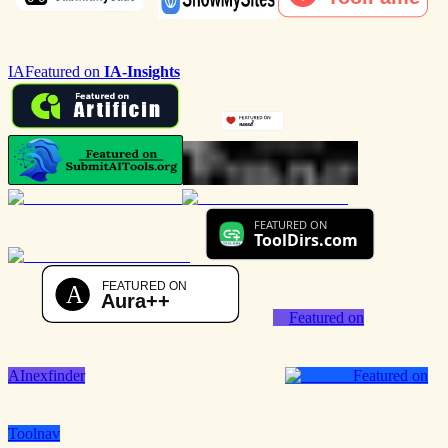
IA
Featured on
IA-Insights
Featured on
AInexfinder
Featured on
Toolnav