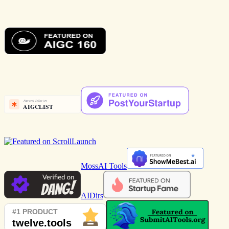
MossAI Tools
AIDirs