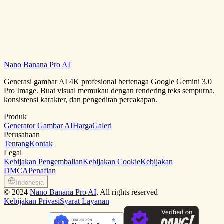
Nano Banana Pro AI
Mulai Membuat Gratis
Jelajahi Galeri Prompt
Generasi gambar AI 4K profesional bertenaga Google Gemini 3.0
Pro Image. Buat visual memukau dengan rendering teks sempurna,
konsistensi karakter, dan pengeditan percakapan.
Produk
Generator Gambar AI
Harga
Galeri
Perusahaan
Tentang
Kontak
Legal
Kebijakan Pengembalian
Kebijakan Cookie
Kebijakan
DMCA
Penafian
Indonesia
©
2024
Nano Banana Pro AI
, All rights reserved
Kebijakan Privasi
Syarat Layanan