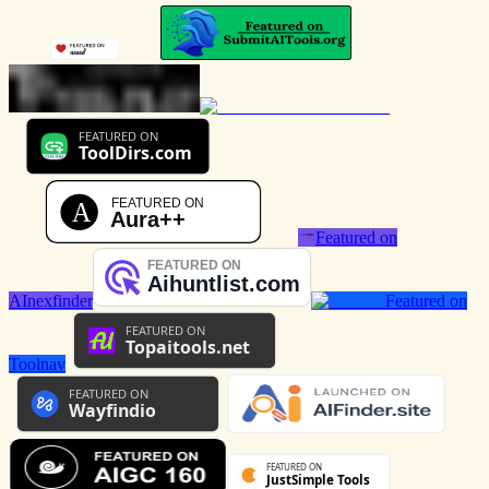
Featured on
AInexfinder
Featured on
Toolnav