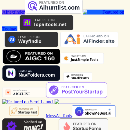
AInexfinder
Featured on
Toolnav
MossAI Tools