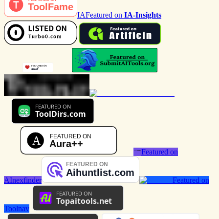
IA
Featured on
IA-Insights
Featured on
AInexfinder
Featured on
Toolnav