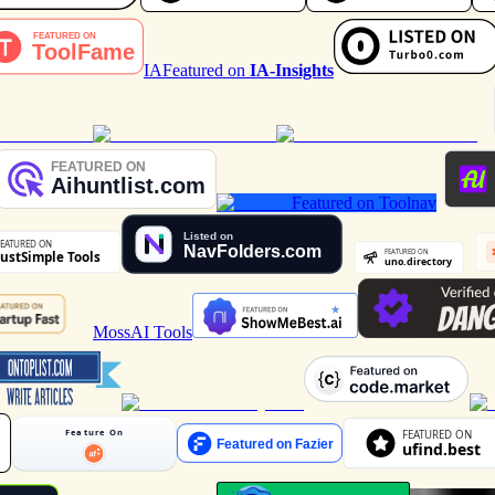
IA
Featured on
IA-Insights
Featured on Toolnav
MossAI Tools