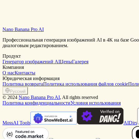
Nano Banana Pro AI
Начать создавать бесплатно
Просмотреть галерею промптов
Профессиональная генерация изображений AI в 4K на базе Goog
диалоговым редактированием.
Продукт
Генератор изображений AI
Цены
Галерея
Компания
О нас
Контакты
Юридическая информация
Политика возврата
Политика использования файлов cookie
Пол
Русский
©
2024
Nano Banana Pro AI
, All rights reserved
Политика конфиденциальности
Условия использования
MossAI Tools
AIDirs